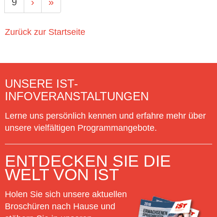
9
›
»
Zurück zur Startseite
UNSERE IST-
INFOVERANSTALTUNGEN
Lerne uns persönlich kennen und erfahre mehr über
unsere vielfältigen Programmangebote.
ENTDECKEN SIE DIE
WELT VON IST
Holen Sie sich unsere aktuellen
Broschüren nach Hause und