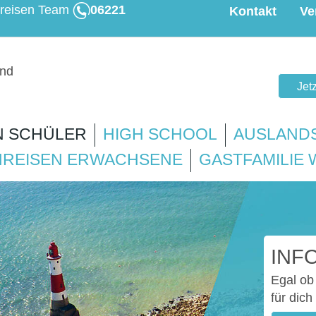
hreisen Team
06221
Kontakt
Ve
Jet
N SCHÜLER
HIGH SCHOOL
AUSLAND
REISEN ERWACHSENE
GASTFAMILIE
INF
Egal ob 
für dich