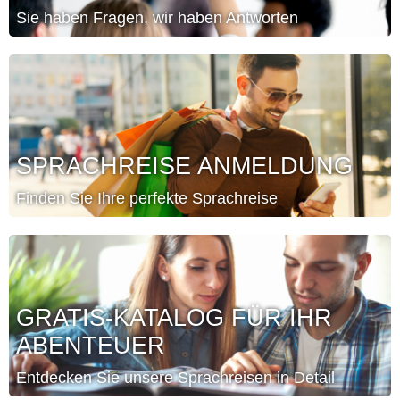
Sie haben Fragen, wir haben Antworten
SPRACHREISE ANMELDUNG
Finden Sie Ihre perfekte Sprachreise
GRATIS-KATALOG FÜR IHR
ABENTEUER
Entdecken Sie unsere Sprachreisen in Detail