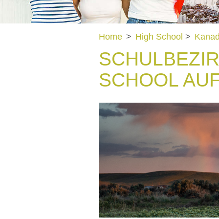
Home
>
High School
>
Kana
SCHULBEZIRK
SCHOOL AU