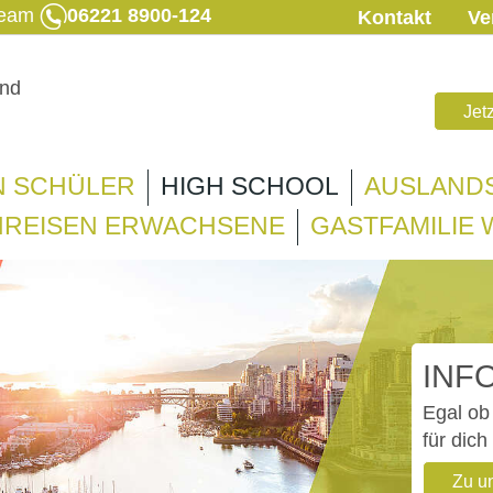
 Team
06221 8900-124
Kontakt
Ve
Jet
N SCHÜLER
HIGH SCHOOL
AUSLAND
REISEN ERWACHSENE
GASTFAMILIE
INF
Egal ob 
für dich
Zu u