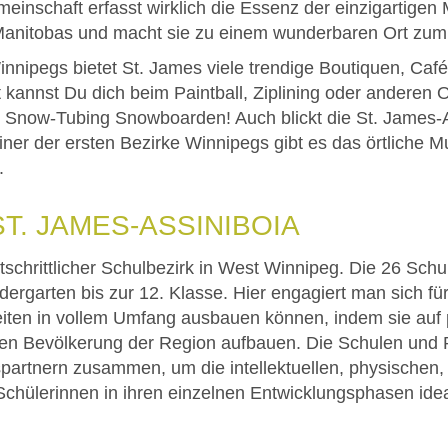
einschaft erfasst wirklich die Essenz der einzigartig
 Manitobas und macht sie zu einem wunderbaren Ort zu
Winnipegs bietet St. James viele trendige Boutiquen, Ca
it kannst Du dich beim Paintball, Ziplining oder anderen 
 Snow-Tubing Snowboarden! Auch blickt die St. James-A
einer der ersten Bezirke Winnipegs gibt es das örtliche
.
ST. JAMES-ASSINIBOIA
rtschrittlicher Schulbezirk in West Winnipeg. Die 26 Schu
dergarten bis zur 12. Klasse. Hier engagiert man sich f
keiten in vollem Umfang ausbauen können, indem sie auf
ltigen Bevölkerung der Region aufbauen. Die Schulen un
rtnern zusammen, um die intellektuellen, physischen,
Schülerinnen in ihren einzelnen Entwicklungsphasen idea