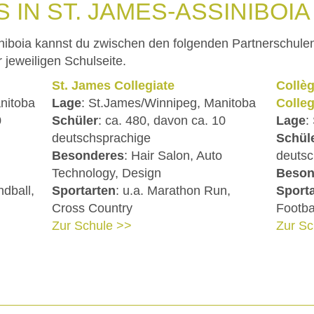
 IN ST. JAMES-ASSINIBOIA
iniboia kannst du zwischen den folgenden Partnerschul
 jeweiligen Schulseite.
St. James Collegiate
Collè
nitoba
Lage
: St.James/Winnipeg, Manitoba
Colleg
0
Schüler
: ca. 480, davon ca. 10
Lage
:
deutschsprachige
Schül
Besonderes
: Hair Salon, Auto
deutsc
Technology, Design
Beson
ndball,
Sportarten
: u.a. Marathon Run,
Sport
Cross Country
Footba
Zur Schule >>
Zur Sc