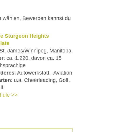
en wählen. Bewerben kannst du
ge Sturgeon Heights
iate
 St. James/Winnipeg, Manitoba
er
: ca. 1.220, davon ca. 15
hsprachige
deres
: Autowerkstatt, Aviation
arten
: u.a. Cheerleading, Golf,
ll
hule >>