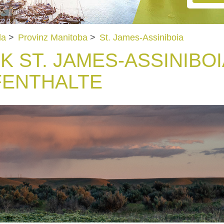
da
>
Provinz Manitoba
>
St. James-Assiniboia
 ST. JAMES-ASSINIBOI
FENTHALTE