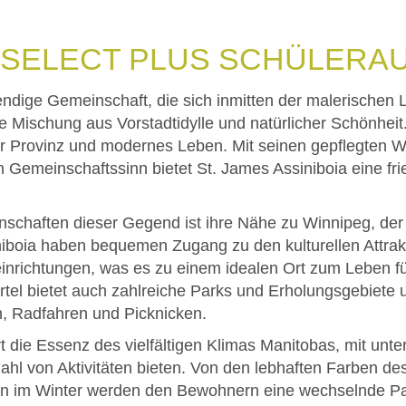
 SELECT PLUS SCHÜLERA
bendige Gemeinschaft, die sich inmitten der malerischen
ige Mischung aus Vorstadtidylle und natürlicher Schönheit.
er Provinz und modernes Leben. Mit seinen gepflegten W
Gemeinschaftssinn bietet St. James Assiniboia eine fri
schaften dieser Gegend ist ihre Nähe zu Winnipeg, der 
boia haben bequemen Zugang zu den kulturellen Attrakt
inrichtungen, was es zu einem idealen Ort zum Leben f
tel bietet auch zahlreiche Parks und Erholungsgebiete 
n, Radfahren und Picknicken.
t die Essenz des vielfältigen Klimas Manitobas, mit unte
ahl von Aktivitäten bieten. Von den lebhaften Farben de
n im Winter werden den Bewohnern eine wechselnde Pal