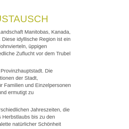
USTAUSCH
 Landschaft Manitobas, Kanada,
 Diese idyllische Region ist ein
ohnvierteln, üppigen
edliche Zuflucht vor dem Trubel
Provinzhauptstadt. Die
ionen der Stadt,
ür Familien und Einzelpersonen
und ermutigt zu
rschiedlichen Jahreszeiten, die
s Herbstlaubs bis zu den
ette natürlicher Schönheit