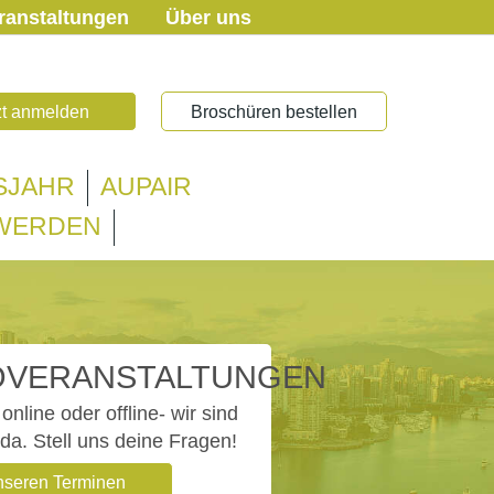
ranstaltungen
Über uns
zt anmelden
Broschüren bestellen
SJAHR
AUPAIR
 WERDEN
OVERANSTALTUNGEN
online oder offline- wir sind
 da. Stell uns deine Fragen!
nseren Terminen