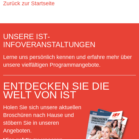
Zurück zur Startseite
UNSERE IST-
INFOVERANSTALTUNGEN
Lerne uns persönlich kennen und erfahre mehr über
unsere vielfältigen Programmangebote.
ENTDECKEN SIE DIE
WELT VON IST
Holen Sie sich unsere aktuellen
Broschüren nach Hause und
stöbern Sie in unseren
Angeboten.