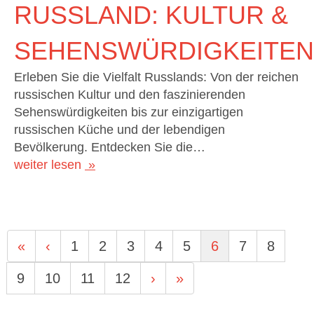
RUSSLAND: KULTUR &
SEHENSWÜRDIGKEITEN
Erleben Sie die Vielfalt Russlands: Von der reichen
russischen Kultur und den faszinierenden
Sehenswürdigkeiten bis zur einzigartigen
russischen Küche und der lebendigen
Bevölkerung. Entdecken Sie die…
weiter lesen
«
‹
1
2
3
4
5
6
7
8
9
10
11
12
›
»