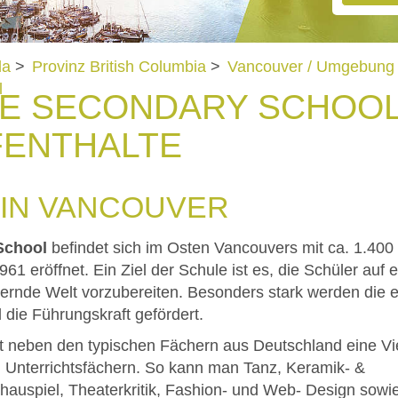
da
>
Provinz British Columbia
>
Vancouver / Umgebung
l
 SECONDARY SCHOOL 
FENTHALTE
 IN VANCOUVER
School
befindet sich im Osten Vancouvers mit ca. 1.400
1 eröffnet. Ein Ziel der Schule ist es, die Schüler auf 
ernde Welt vorzubereiten. Besonders stark werden die 
 die Führungskraft gefördert.
et neben den typischen Fächern aus Deutschland eine Vi
n Unterrichtsfächern. So kann man Tanz, Keramik- &
chauspiel, Theaterkritik, Fashion- und Web- Design sow