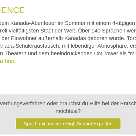
IENCE
dein Kanada-Abenteuer im Sommer mit einem 4-tägigen S
urell vielfältigsten Stadt der Welt. Über 140 Sprachen w
e der Einwohner außerhalb Kanadas geboren wurde. Toront
nada-Schüleraustausch, mit lebendiger Atmosphäre, ers
n Theatern und dem beeindruckenden CN Tower als "mu
u hier.
erbungsverfahren oder brauchst du Hilfe bei der Entsc
möchtest?
Sprich mit unseren High School Experten