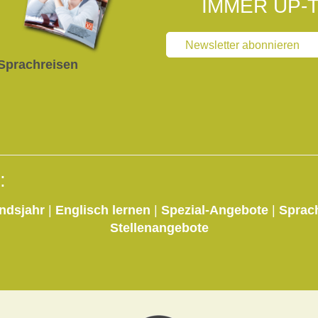
IMMER UP-T
Newsletter abonnieren
Sprachreisen
:
ndsjahr
|
Englisch lernen
|
Spezial-Angebote
|
Sprac
Stellenangebote