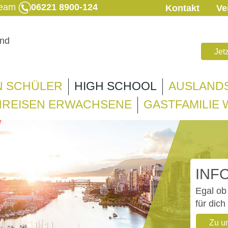
 Team
06221 8900-124
Kontakt
Ve
Jet
N SCHÜLER
HIGH SCHOOL
AUSLAND
REISEN ERWACHSENE
GASTFAMILIE
INF
Egal ob 
für dich
Zu u