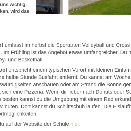
uns wichtig.
cken, wird das
ttanbieter
bgespielt.
ot
umfasst im herbst die Sportarten Volleyball und Cross 
. Im Frühling ist das Angebot etwas umfangreicher. Du 
ey- und Basketball.
ool
entspricht einem typischen Vorort mit kleinen Einfam
ine halbe Stunde Busfahrt entfernt. Du kannst am Woch
nswürdigkeiten anschauen oder am Strand die Sonne geni
ich eine Pizzeria. Wenn dir lieber nach Donuts oder Su
Am besten kannst du die Umgebung mit einem Rad erkunde
nuten. Dort kannst du Schlittschuh laufen. Die Eislaufb
rtmöglichkeiten.
du auf der Website der Schule
hier.