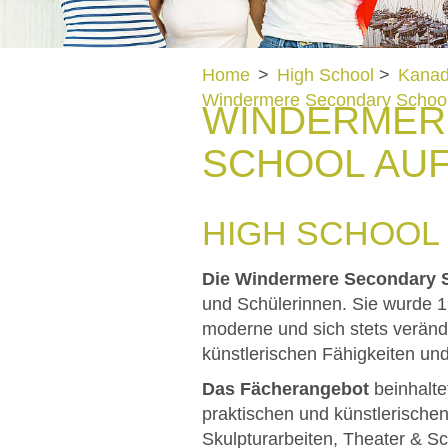
Home
>
High School
>
Kana
Windermere Secondary Schoo
WINDERMERE
SCHOOL AU
HIGH SCHOOL
Die Windermere Secondary 
und Schülerinnen. Sie wurde 196
moderne und sich stets veränd
künstlerischen Fähigkeiten und
Das Fächerangebot
beinhalt
praktischen und künstlerische
Skulpturarbeiten, Theater & S