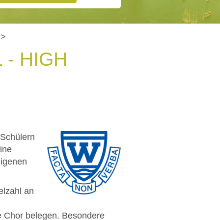
>
- HIGH
 Schülern
eine
eigenen
elzahl an
ie Chor belegen. Besondere