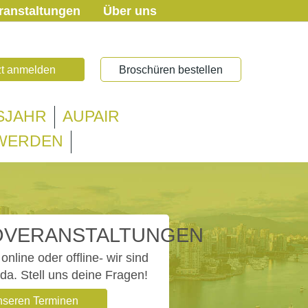
ranstaltungen
Über uns
zt anmelden
Broschüren bestellen
SJAHR
AUPAIR
 WERDEN
OVERANSTALTUNGEN
online oder offline- wir sind
 da. Stell uns deine Fragen!
nseren Terminen