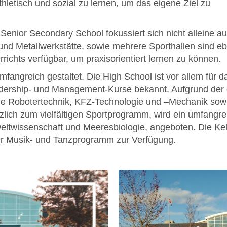
athletisch und sozial zu lernen, um das eigene Ziel zu
enior Secondary School fokussiert sich nicht alleine au
und Metallwerkstätte, sowie mehrere Sporthallen sind ebe
ichts verfügbar, um praxisorientiert lernen zu können.
mfangreich gestaltet. Die High School ist vor allem für 
ership- und Management-Kurse bekannt. Aufgrund der g
e Robotertechnik, KFZ-Technologie und –Mechanik sowie
zlich zum vielfältigen Sportprogramm, wird ein umfangre
eltwissenschaft und Meeresbiologie, angeboten. Die K
uper Musik- und Tanzprogramm zur Verfügung.