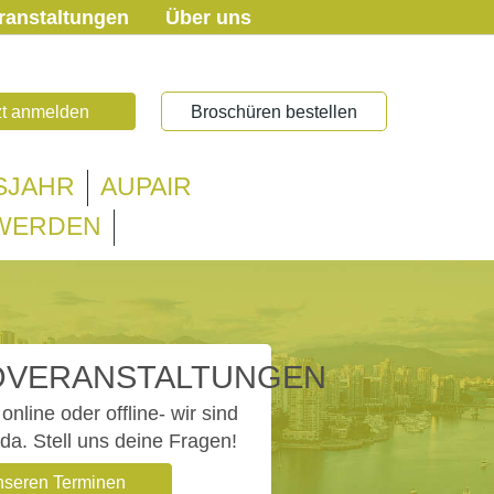
ranstaltungen
Über uns
zt anmelden
Broschüren bestellen
SJAHR
AUPAIR
 WERDEN
OVERANSTALTUNGEN
online oder offline- wir sind
 da. Stell uns deine Fragen!
nseren Terminen