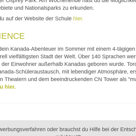
 der Osprey Park. Am Wochenende hast du die Möglichke
biete und Nationalsparks zu erkunden.
 du auf der Website der Schule
hier.
IENCE
dein Kanada-Abenteuer im Sommer mit einem 4-tägigen S
urell vielfältigsten Stadt der Welt. Über 140 Sprachen w
e der Einwohner außerhalb Kanadas geboren wurde. Toront
nada-Schüleraustausch, mit lebendiger Atmosphäre, ers
n Theatern und dem beeindruckenden CN Tower als "mu
u hier.
erbungsverfahren oder brauchst du Hilfe bei der Entsc