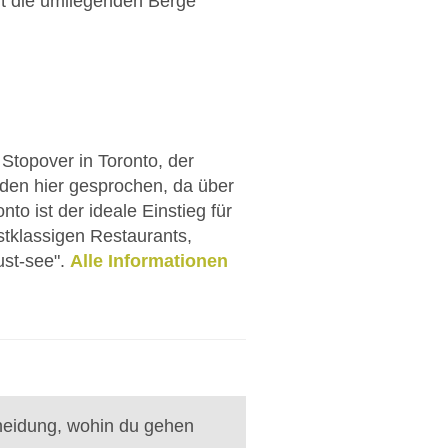
it die umliegenden Berge
topover in Toronto, der
erden hier gesprochen, da über
o ist der ideale Einstieg für
tklassigen Restaurants,
st-see".
Alle Informationen
heidung, wohin du gehen