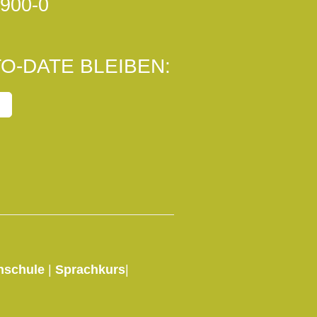
900-0
O-DATE BLEIBEN:
hschule
|
Sprachkurs
|