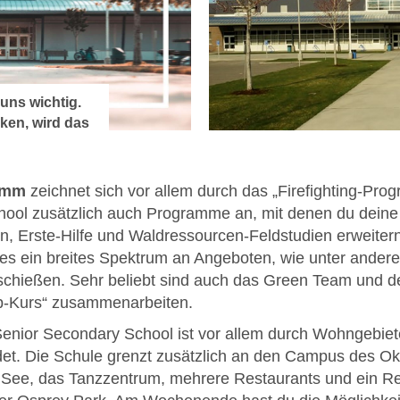
uns wichtig.
cken, wird das
ttanbieter
bgespielt.
amm
zeichnet sich vor allem durch das „Firefighting-Pro
ol zusätzlich auch Programme an, mit denen du deine 
en, Erste-Hilfe und Waldressourcen-Feldstudien erweitern
 es ein breites Spektrum an Angeboten, wie unter andere
nschießen. Sehr beliebt sind auch das Green Team und d
ip-Kurs“ zusammenarbeiten.
nior Secondary School ist vor allem durch Wohngebiete
et. Die Schule grenzt zusätzlich an den Campus des Ok
 See, das Tanzzentrum, mehrere Restaurants und ein Rec