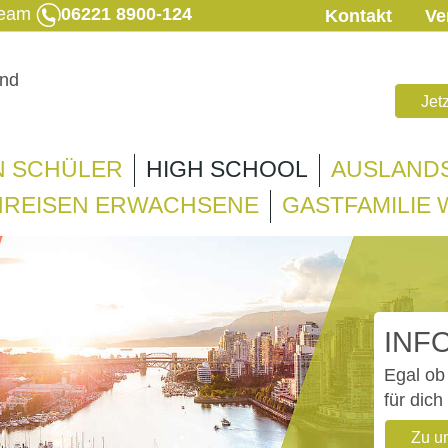
 Team
06221 8900-124
Kontakt
Ve
Jet
N SCHÜLER
HIGH SCHOOL
AUSLAND
REISEN ERWACHSENE
GASTFAMILIE
INF
Egal ob 
für dich
Zu u