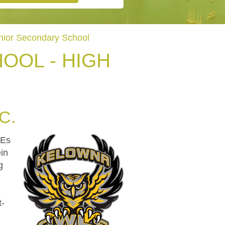
ior Secondary School
OOL - HIGH
C.
 Es
in
g
t-