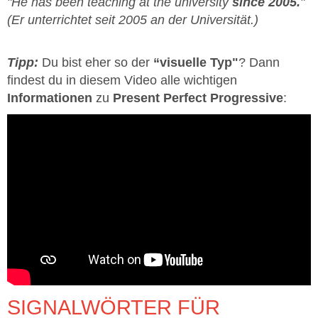
"He has been teaching at the university
since 2005.
"
(Er unterrichtet seit 2005 an der Universität.)
Tipp:
Du bist eher so der
“visuelle Typ"
? Dann
findest du in diesem Video alle wichtigen
Informationen
zu
Present Perfect Progressive
:
SIGNALWÖRTER FÜR