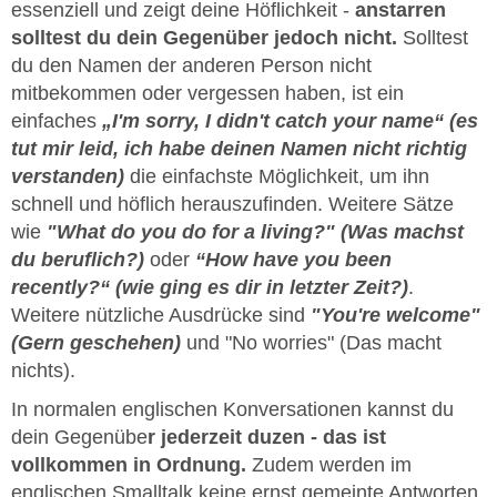
essenziell und zeigt deine Höflichkeit -
anstarren
solltest du dein Gegenüber jedoch nicht.
Solltest
du den Namen der anderen Person nicht
mitbekommen oder vergessen haben, ist ein
einfaches
„I'm sorry, I didn't catch your name“ (es
tut mir leid, ich habe deinen Namen nicht richtig
verstanden)
die einfachste Möglichkeit, um ihn
schnell und höflich herauszufinden. Weitere Sätze
wie
"What do you do for a living?" (Was machst
du beruflich?)
oder
“How have you been
recently?“ (wie ging es dir in letzter Zeit?)
.
Weitere nützliche Ausdrücke sind
"You're welcome"
(Gern geschehen)
und "No worries" (Das macht
nichts).
In normalen englischen Konversationen kannst du
dein Gegenübe
r jederzeit duzen - das ist
vollkommen in Ordnung.
Zudem werden im
englischen Smalltalk keine ernst gemeinte Antworten