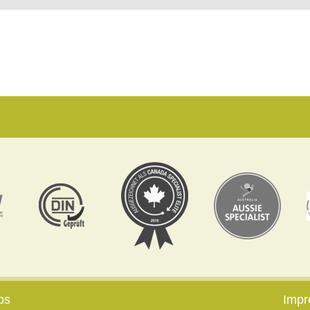
bs
Imp