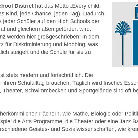
hool District
hat das Motto „Every child,
es Kind, jede Chance, jeden Tag). Dadurch
 jeder Schüler auf den High Schools der
hat und gleichermaßen gefördert wird.
nz werden hier großgeschrieben! In dem
latz für Diskriminierung und Mobbing, was
lich steigert und die Schule für sie zu
t stets modern und fortschrittlich. Die
ür ihren Schulalltag brauchen. Täglich wird frisches Esse
ken, Theater, Schwimmbecken und Sportgelände sind oft 
herkömmlichen Fächern, wie Mathe, Biologie oder Politi
spiel die Arts Programme, die Theater oder eine Jazz B
erschiedene Geistes- und Sozialwissenschaften, wie kre