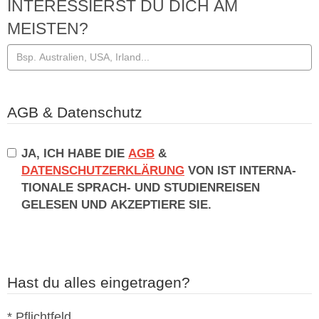
INTERESSIERST DU DICH AM
MEISTEN?
AGB & Datenschutz
JA, ICH HABE DIE
AGB
&
DATENSCHUTZERKLÄRUNG
VON IST IN­TER­NA­
TIO­NA­LE SPRACH- UND STU­DI­EN­REI­SEN
GELESEN UND AKZEPTIERE SIE.
Hast du alles eingetragen?
* Pflichtfeld