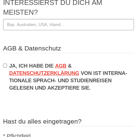
INTERESSIERST DU DICH AM
MEISTEN?
AGB & Datenschutz
JA, ICH HABE DIE
AGB
&
DATENSCHUTZERKLÄRUNG
VON IST IN­TER­NA­
TIO­NA­LE SPRACH- UND STU­DI­EN­REI­SEN
GELESEN UND AKZEPTIERE SIE.
Hast du alles eingetragen?
* Pflichtfeld