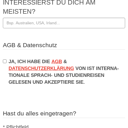
INTERESSIERST DU DICH AM
MEISTEN?
AGB & Datenschutz
JA, ICH HABE DIE
AGB
&
DATENSCHUTZERKLÄRUNG
VON IST IN­TER­NA­
TIO­NA­LE SPRACH- UND STU­DI­EN­REI­SEN
GELESEN UND AKZEPTIERE SIE.
Hast du alles eingetragen?
* Pflichtfeld